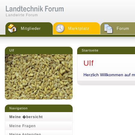
Landwirte Forum
Mitglieder
Marktplatz
Forum
Ulf
Startseite
Ulf
Herzlich Willkommen auf me
Navigation
Meine �bersicht
Meine Fragen
Meine Antworten