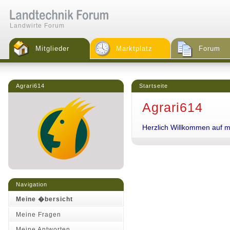
Landwirte Forum
Mitglieder
Marktplatz
Forum
Agrari614
Startseite
Agrari614
Herzlich Willkommen auf me
Navigation
Meine �bersicht
Meine Fragen
Meine Antworten